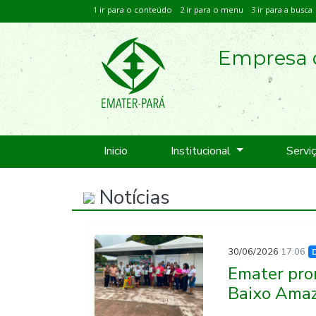
1
ir para o conteúdo
2
ir para o menu
3
ir para a busca
Empresa d
Inicio
Institucional
Servi
Notícias
30/06/2026
17:06
Emater prom
Baixo Ama