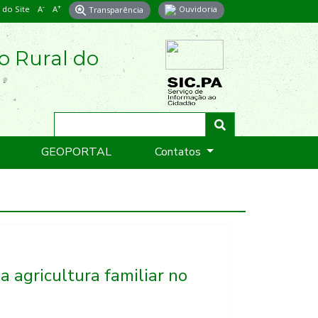
-
+
do Site
A
A
Transparência
Ouvidoria
o Rural do
GEOPORTAL
Contatos
a agricultura familiar no