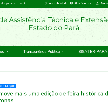
Acessibilidade
Alto Contraste
Mapa 
4
ir para o rodapé
e Assistência Técnica e Extensã
Estado do Pará
ços
Transparência Pública
SISATER-PARÁ
DESTAQUE
ove mais uma edição de feira histórica d
zonas